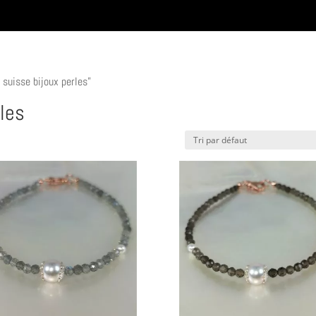
 suisse bijoux perles”
rles