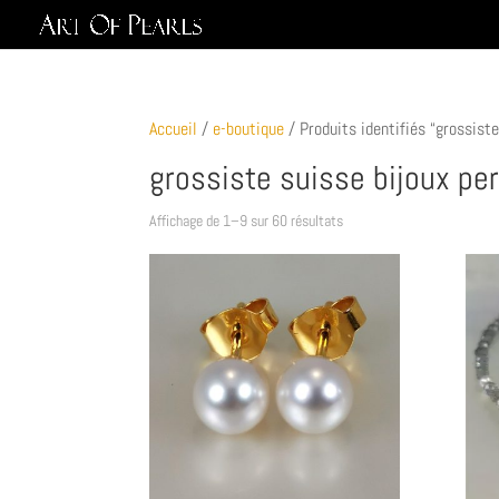
Accueil
/
e-boutique
/ Produits identifiés “grossiste
grossiste suisse bijoux pe
Affichage de 1–9 sur 60 résultats