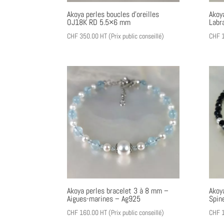
Akoya perles boucles d’oreilles
Akoy
OJ18K RD 5.5×6 mm
Labr
CHF
350.00
HT (Prix public conseillé)
CHF
1
Akoya perles bracelet 3 à 8 mm –
Akoy
Aigues-marines – Ag925
Spine
CHF
160.00
HT (Prix public conseillé)
CHF
1