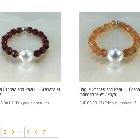
e Stones and Pearl – Grenats et
Bague Stones and Pearl – Grena
a
mandarine et Akoya
9.00
HT (Prix public conseillé)
CHF
89.00
HT (Prix public conseillé)
2
3
4
5
6
7
→