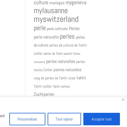
culture
mygeneva
mariages
mylausanne
myswitzerland
perle
Perlen
perle coltivate
perles
perle naturelle
perles
de culture
perles de culture de Tahiti
collier
perles de Tahiti pastel
Perles
perles naturelles
perles
Lausanne
pierres naturelles
noires Collier
tahiti
rang de perles de Tahiti
style
Tahiti collier
Tahiti colliers
Zuchtperlen
Tout
Personnaliser
Tout rejeter
Accepter tout