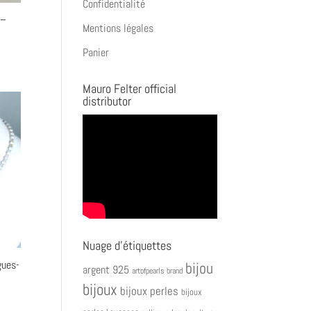
Confidentialité
 –
Mentions légales
Panier
Mauro Felter official
distributor
Nuage d’étiquettes
gues-
bijou
argent 925
artofpearls brand
bijoux
bijoux perles
bijoux