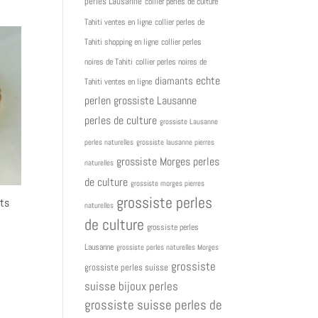
perles Lausanne
collier perles de culture
Tahiti ventes en ligne
collier perles de
Tahiti shopping en ligne
collier perles
noires de Tahiti
collier perles noires de
diamants
echte
Tahiti ventes en ligne
grossiste Lausanne
perlen
perles de culture
grossiste Lausanne
perles naturelles
grossiste lausanne pierres
grossiste Morges perles
naturelles
de culture
grossiste morges pierres
grossiste perles
ts
naturelles
de culture
grossiste perles
Lausanne
grossiste perles naturelles Morges
grossiste
grossiste perles suisse
suisse bijoux perles
grossiste suisse perles de