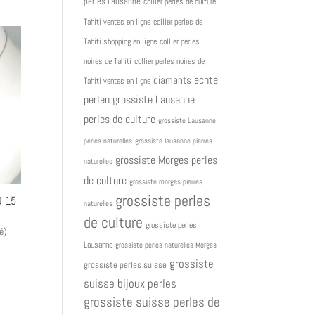
perles Lausanne
collier perles de culture
Tahiti ventes en ligne
collier perles de
Tahiti shopping en ligne
collier perles
noires de Tahiti
collier perles noires de
diamants
echte
Tahiti ventes en ligne
grossiste Lausanne
perlen
perles de culture
grossiste Lausanne
perles naturelles
grossiste lausanne pierres
grossiste Morges perles
naturelles
de culture
grossiste morges pierres
grossiste perles
D 15
naturelles
de culture
grossiste perles
é)
Lausanne
grossiste perles naturelles Morges
grossiste
grossiste perles suisse
suisse bijoux perles
grossiste suisse perles de