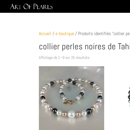
Accueil
/
e-boutique
/ Produits identifiés “collier pe
collier perles noires de Tahi
Affichage de 1–9 sur 35 résultats