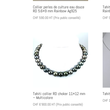
Collier perles de culture eau douce
Tahi
RD 5.6×9 mm Rainbow Ag925
Rain
CHF
590.00
HT (Prix public conseillé)
CHF
9
Tahiti collier RD choker 11×12 mm
Tahit
– Multicolore
CHF
1
CHF
6'900.00
HT (Prix public conseillé)