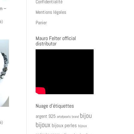
Confidentialité
mm –
Mentions légales
é)
Panier
Mauro Felter official
distributor
Nuage d’étiquettes
bijou
argent 925
artofpearls brand
é)
bijoux
bijoux perles
bijoux