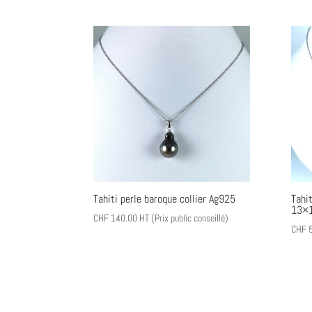
Tahiti perle baroque collier Ag925
Tahit
13×1
CHF
140.00
HT (Prix public conseillé)
CHF
5