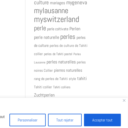
culture
mygeneva
mariages
mylausanne
myswitzerland
perle
Perlen
perle coltivate
perles
perle naturelle
perles
de culture
perles de culture de Tahiti
collier
perles de Tahiti pastel
Perles
perles naturelles
perles
Lausanne
pierres naturelles
noires Collier
tahiti
rang de perles de Tahiti
style
Tahiti collier
Tahiti colliers
Zuchtperlen
Tout
Personnaliser
Tout rejeter
Accepter tout