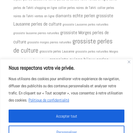
perles de Tahiti shopping en ligne
collier perles noires de Tahiti
collier perles
grossiste
diamants
echte perlen
noires de Tahiti ventes en ligne
Lausanne perles de culture
grossiste Lausanne perles naturelles
grossiste Morges perles de
grossiste lausanne pierres naturelles
grossiste perles
culture
grossiste morges pierres naturelles
de culture
grossiste perles Lausanne
grossiste perles naturelles Morges
grossiste suisse bijoux perles
grossiste perles suisse
grossiste suisse perles de culture
Nous respectons votre vie privée.
mariages
mylausanne
mygeneva
Nous utilisons des cookies pour améliorer votre expérience de navigation,
myswitzerland
perle
diffuser des publicités ou des contenus personnalisés et analyser notre
Perlen
perle
perle coltivate
perles
trafic. En cliquant sur « Tout accepter », vous consentez à notre utilisation
naturelle
perles de culture
perles de culture de Tahiti
des cookies.
Politique de confidentialité
perles naturelles
collier
perles de Tahiti pastel
perles
Perles Lausanne
tahiti
pierres naturelles
noires Collier
rang de perles de Tahiti
style
Accepter tout
Zuchtperlen
Tahiti collier
Tahiti colliers
Personnaliser