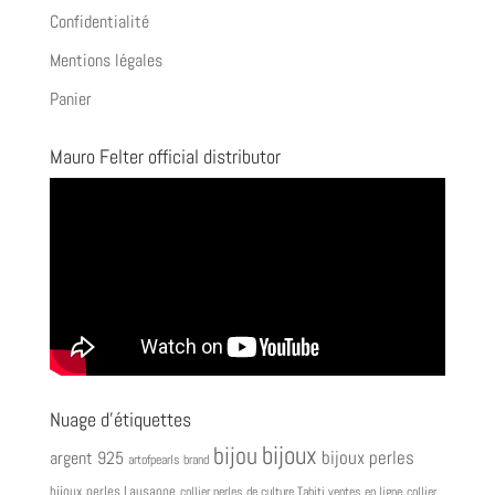
Confidentialité
Mentions légales
Panier
Mauro Felter official distributor
Nuage d’étiquettes
bijoux
bijou
bijoux perles
argent 925
artofpearls brand
bijoux perles Lausanne
collier perles de culture Tahiti ventes en ligne
collier