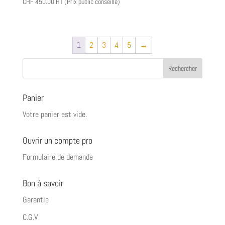
CHF
450.00
HT (Prix public conseillé)
1
2
3
4
5
→
Panier
Votre panier est vide.
Ouvrir un compte pro
Formulaire de demande
Bon à savoir
Garantie
C.G.V