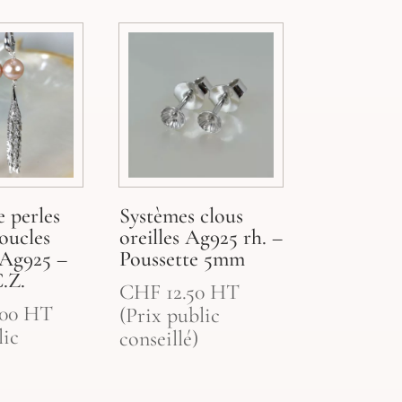
 perles
Systèmes clous
oucles
oreilles Ag925 rh. –
s Ag925 –
Poussette 5mm
.Z.
CHF
12.50
HT
00
HT
(Prix public
lic
conseillé)