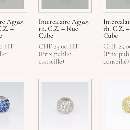
ire Ag925
Intercalaire Ag925
Intercala
C.Z. –
rh. C.Z. – blue
rh. C.Z. 
e
Cube
Cube
0
HT
CHF
25.00
HT
CHF
25.0
lic
(Prix public
(Prix pub
conseillé)
conseillé)