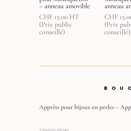
– anneau amovible
anneau a
CHF
15.00
HT
CHF
15.0
(Prix public
(Prix pub
conseillé)
conseillé)
BOU
Apprêts pour bijoux en perles – App
3 résultats affichés