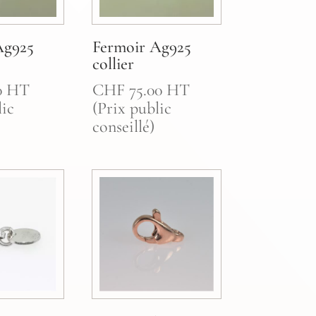
Ag925
Fermoir Ag925
collier
0
HT
CHF
75.00
HT
lic
(Prix public
conseillé)