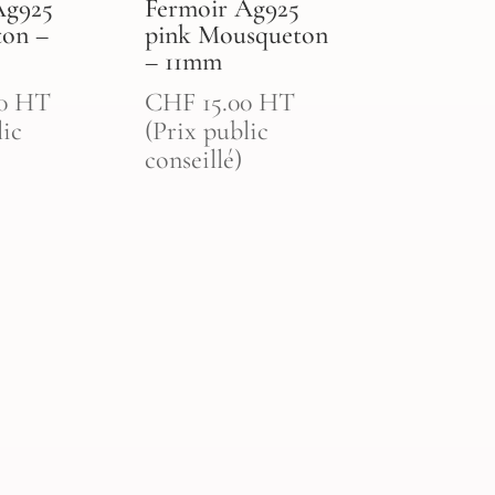
Ag925
Fermoir Ag925
on –
pink Mousqueton
– 11mm
0
HT
CHF
15.00
HT
lic
(Prix public
conseillé)