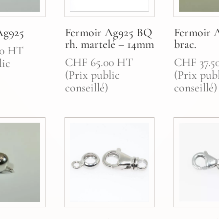
Ag925
Fermoir Ag925 BQ
Fermoir 
rh. martelé – 14mm
brac.
0
HT
CHF
65.00
HT
CHF
37.5
lic
(Prix public
(Prix pub
conseillé)
conseillé)