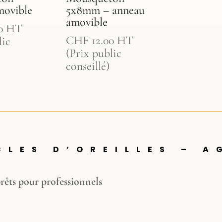
movible
5x8mm – anneau
amovible
0
HT
CHF
12.00
HT
lic
(Prix public
conseillé)
CLES D’OREILLES – A
rêts pour professionnels