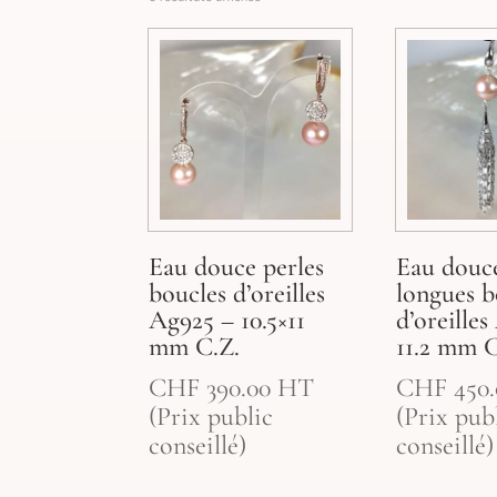
Eau douce perles
Eau douce
boucles d’oreilles
longues b
Ag925 – 10.5×11
d’oreille
mm C.Z.
11.2 mm C
CHF
390.00
HT
CHF
450.
(Prix public
(Prix pub
conseillé)
conseillé)