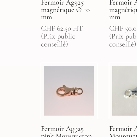
Fermoir Ag925
Fermoir 
magnétique Ø 10
magnétiq
mm
mm
CHF
62.50
HT
CHF
50.0
(Prix public
(Prix pub
conseillé)
conseillé)
Fermoir Ag925
Fermoir 
pink Mousqueton
Mousque