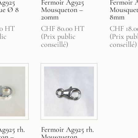
Ag925
Fermoir Ag925
Fermoir 
ue Ø 8
Mousqueton –
Mousquet
20mm
8mm
0
HT
CHF
80.00
HT
CHF
18.0
lic
(Prix public
(Prix pub
conseillé)
conseillé)
Ag925 rh.
Fermoir Ag925 rh.
ton –
Mousqueton