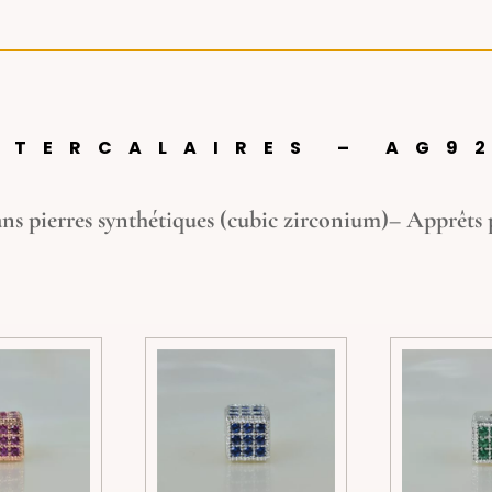
NTERCALAIRES – AG9
ans pierres synthétiques (cubic zirconium)
– Apprêts 