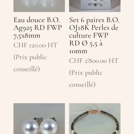
Eau douce B.O.
Set 6 paires B.O.
Ag925 RD FWP
OJ18K Perles de
7,5x8mm
culture FWP
RD Ø 5,5 à
CHF
120.00
HT
10mm
(Prix public
CHF
2'800.00
HT
conseillé)
(Prix public
conseillé)