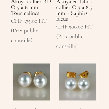
Akoya collier RD
Akoya et Tahiti
Ø 5 à 8 mm –
collier Ø 3 à 8.5
Tourmalines
mm – Saphirs
bleus
CHF
375.00
HT
CHF
500.00
HT
(Prix public
(Prix public
conseillé)
conseillé)