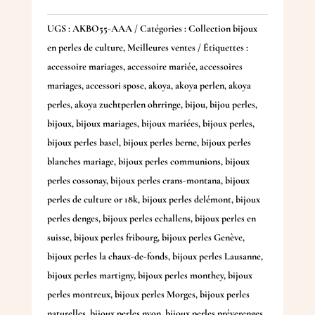
UGS :
AKBO55-AAA
Catégories :
Collection bijoux
en perles de culture
,
Meilleures ventes
Étiquettes :
accessoire mariages
,
accessoire mariée
,
accessoires
mariages
,
accessori spose
,
akoya
,
akoya perlen
,
akoya
perles
,
akoya zuchtperlen ohrringe
,
bijou
,
bijou perles
,
bijoux
,
bijoux mariages
,
bijoux mariées
,
bijoux perles
,
bijoux perles basel
,
bijoux perles berne
,
bijoux perles
blanches mariage
,
bijoux perles communions
,
bijoux
perles cossonay
,
bijoux perles crans-montana
,
bijoux
perles de culture or 18k
,
bijoux perles delémont
,
bijoux
perles denges
,
bijoux perles echallens
,
bijoux perles en
suisse
,
bijoux perles fribourg
,
bijoux perles Genève
,
bijoux perles la chaux-de-fonds
,
bijoux perles Lausanne
,
bijoux perles martigny
,
bijoux perles monthey
,
bijoux
perles montreux
,
bijoux perles Morges
,
bijoux perles
naturelles
,
bijoux perles nyon
,
bijoux perles préverenges
,