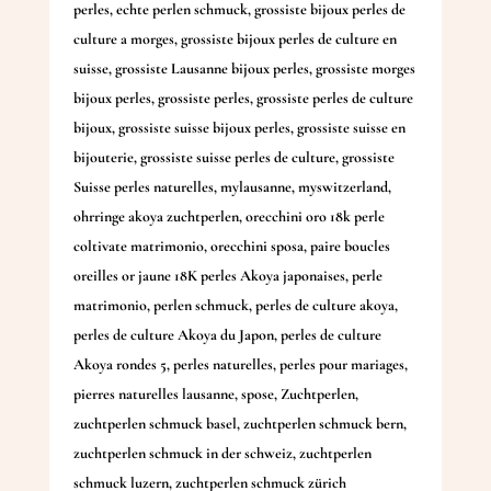
perles
,
echte perlen schmuck
,
grossiste bijoux perles de
culture a morges
,
grossiste bijoux perles de culture en
suisse
,
grossiste Lausanne bijoux perles
,
grossiste morges
bijoux perles
,
grossiste perles
,
grossiste perles de culture
bijoux
,
grossiste suisse bijoux perles
,
grossiste suisse en
bijouterie
,
grossiste suisse perles de culture
,
grossiste
Suisse perles naturelles
,
mylausanne
,
myswitzerland
,
ohrringe akoya zuchtperlen
,
orecchini oro 18k perle
coltivate matrimonio
,
orecchini sposa
,
paire boucles
oreilles or jaune 18K perles Akoya japonaises
,
perle
matrimonio
,
perlen schmuck
,
perles de culture akoya
,
perles de culture Akoya du Japon
,
perles de culture
Akoya rondes 5
,
perles naturelles
,
perles pour mariages
,
pierres naturelles lausanne
,
spose
,
Zuchtperlen
,
zuchtperlen schmuck basel
,
zuchtperlen schmuck bern
,
zuchtperlen schmuck in der schweiz
,
zuchtperlen
schmuck luzern
,
zuchtperlen schmuck zürich