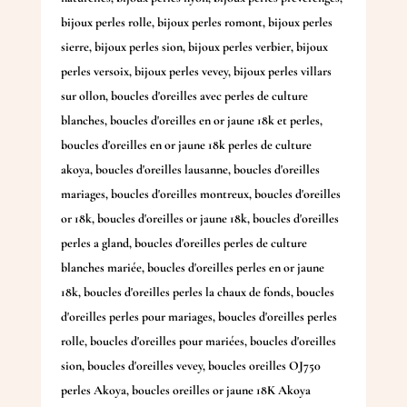
bijoux perles rolle
,
bijoux perles romont
,
bijoux perles
sierre
,
bijoux perles sion
,
bijoux perles verbier
,
bijoux
perles versoix
,
bijoux perles vevey
,
bijoux perles villars
sur ollon
,
boucles d'oreilles avec perles de culture
blanches
,
boucles d'oreilles en or jaune 18k et perles
,
boucles d'oreilles en or jaune 18k perles de culture
akoya
,
boucles d'oreilles lausanne
,
boucles d'oreilles
mariages
,
boucles d'oreilles montreux
,
boucles d'oreilles
or 18k
,
boucles d'oreilles or jaune 18k
,
boucles d'oreilles
perles a gland
,
boucles d'oreilles perles de culture
blanches mariée
,
boucles d'oreilles perles en or jaune
18k
,
boucles d'oreilles perles la chaux de fonds
,
boucles
d'oreilles perles pour mariages
,
boucles d'oreilles perles
rolle
,
boucles d'oreilles pour mariées
,
boucles d'oreilles
sion
,
boucles d'oreilles vevey
,
boucles oreilles OJ750
perles Akoya
,
boucles oreilles or jaune 18K Akoya