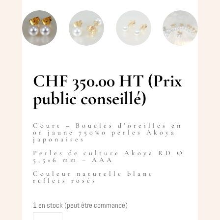
CHF
350.00
HT (Prix
public conseillé)
Court – Boucles d’oreilles en
or jaune 750%o perles Akoya
japonaises
Perles de culture Akoya RD Ø
5,5×6 mm – AAA
Couleur naturelle blanc
reflets rosés
1 en stock (peut être commandé)
quantité