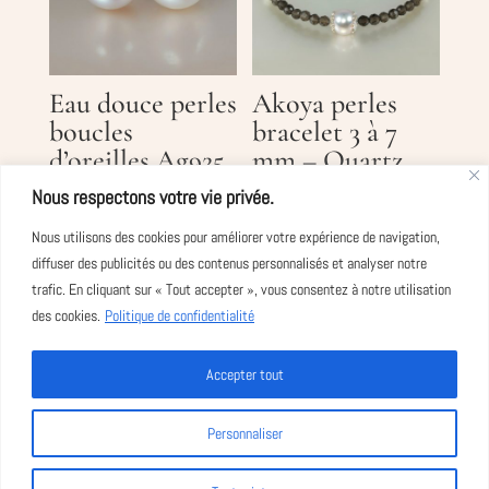
Eau douce perles
Akoya perles
boucles
bracelet 3 à 7
d’oreilles Ag925
mm – Quartz
– 8,5x9mm
fumé
Nous respectons votre vie privée.
CHF
190.00
HT
CHF
120.00
HT
Nous utilisons des cookies pour améliorer votre expérience de navigation,
(Prix public
(Prix public
diffuser des publicités ou des contenus personnalisés et analyser notre
trafic. En cliquant sur « Tout accepter », vous consentez à notre utilisation
conseillé)
conseillé)
des cookies.
Politique de confidentialité
Accepter tout
Personnaliser