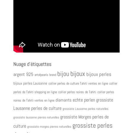
Nuage d’étiquettes
bijoux
bijou
bijoux perles
argent 925
artofpearls brand
bijoux perles Lausanne
collier perles de culture Tahiti ventes en ligne
collier
perles de Tahiti shopping en ligne
collier perles noires de Tahiti
collier perles
grossiste
diamants
echte perlen
noires de Tahiti ventes en ligne
Lausanne perles de culture
grossiste Lausanne perles naturelles
grossiste Morges perles de
grossiste lausanne pierres naturelles
grossiste perles
culture
grossiste morges pierres naturelles