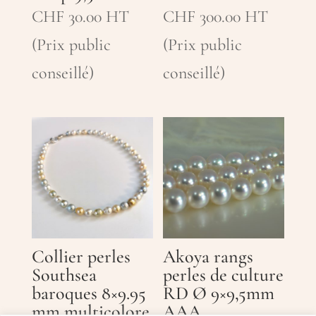
CHF
30.00
HT
CHF
300.00
HT
(Prix public
(Prix public
conseillé)
conseillé)
Collier perles
Akoya rangs
Southsea
perles de culture
baroques 8×9.95
RD Ø 9×9,5mm
mm multicolore
AAA