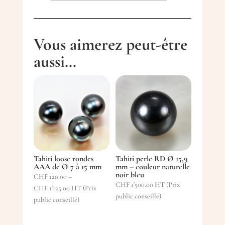
de
Tahiti
perle
Vous aimerez peut-être
RD
aussi…
Ø
14.3
mm
-
couleur
naturelle
Peacock
Tahiti loose rondes
Tahiti perle RD Ø 15,9
AAA de Ø 7 à 15 mm
mm – couleur naturelle
noir bleu
CHF
120.00
–
CHF
1'500.00
HT (Prix
CHF
1'125.00
HT (Prix
public conseillé)
public conseillé)