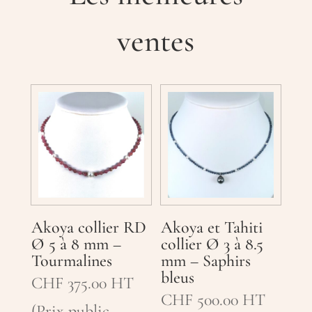
ventes
Akoya collier RD
Akoya et Tahiti
Ø 5 à 8 mm –
collier Ø 3 à 8.5
Tourmalines
mm – Saphirs
bleus
CHF
375.00
HT
CHF
500.00
HT
(Prix public