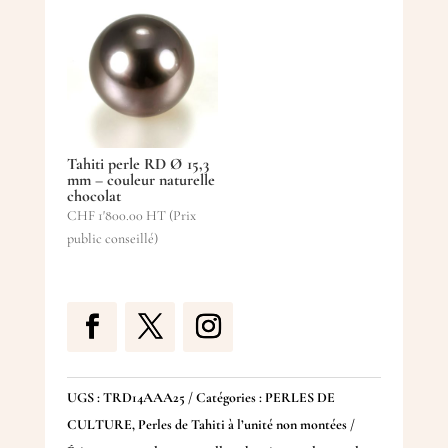
Tahiti perle RD Ø 15,3
mm – couleur naturelle
chocolat
CHF
1'800.00
HT (Prix
public conseillé)
UGS :
TRD14AAA25
Catégories :
PERLES DE
CULTURE
,
Perles de Tahiti à l’unité non montées