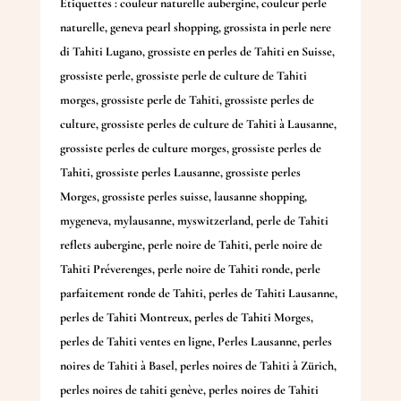
Étiquettes :
couleur naturelle aubergine
,
couleur perle
naturelle
,
geneva pearl shopping
,
grossista in perle nere
di Tahiti Lugano
,
grossiste en perles de Tahiti en Suisse
,
grossiste perle
,
grossiste perle de culture de Tahiti
morges
,
grossiste perle de Tahiti
,
grossiste perles de
culture
,
grossiste perles de culture de Tahiti à Lausanne
,
grossiste perles de culture morges
,
grossiste perles de
Tahiti
,
grossiste perles Lausanne
,
grossiste perles
Morges
,
grossiste perles suisse
,
lausanne shopping
,
mygeneva
,
mylausanne
,
myswitzerland
,
perle de Tahiti
reflets aubergine
,
perle noire de Tahiti
,
perle noire de
Tahiti Préverenges
,
perle noire de Tahiti ronde
,
perle
parfaitement ronde de Tahiti
,
perles de Tahiti Lausanne
,
perles de Tahiti Montreux
,
perles de Tahiti Morges
,
perles de Tahiti ventes en ligne
,
Perles Lausanne
,
perles
noires de Tahiti à Basel
,
perles noires de Tahiti à Zürich
,
perles noires de tahiti genève
,
perles noires de Tahiti