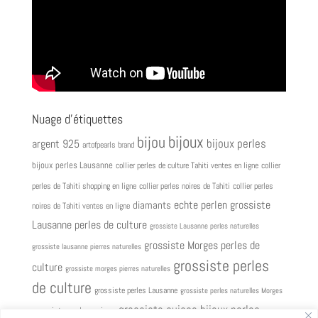
Nuage d’étiquettes
bijoux
bijou
bijoux perles
argent 925
artofpearls brand
bijoux perles Lausanne
collier perles de culture Tahiti ventes en ligne
collier
perles de Tahiti shopping en ligne
collier perles noires de Tahiti
collier perles
grossiste
diamants
echte perlen
noires de Tahiti ventes en ligne
Lausanne perles de culture
grossiste Lausanne perles naturelles
grossiste Morges perles de
grossiste lausanne pierres naturelles
grossiste perles
culture
grossiste morges pierres naturelles
de culture
grossiste perles Lausanne
grossiste perles naturelles Morges
grossiste suisse bijoux perles
grossiste perles suisse