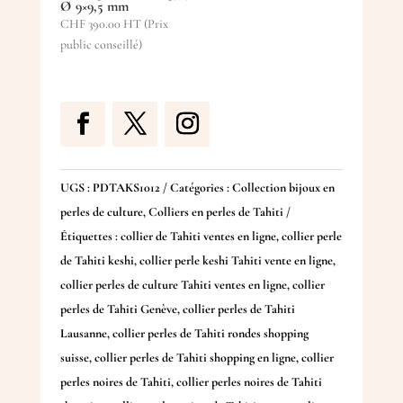
Ø 9×9,5 mm
CHF
390.00
HT (Prix
public conseillé)
UGS :
PDTAKS1012
Catégories :
Collection bijoux en
perles de culture
,
Colliers en perles de Tahiti
Étiquettes :
collier de Tahiti ventes en ligne
,
collier perle
de Tahiti keshi
,
collier perle keshi Tahiti vente en ligne
,
collier perles de culture Tahiti ventes en ligne
,
collier
perles de Tahiti Genève
,
collier perles de Tahiti
Lausanne
,
collier perles de Tahiti rondes shopping
suisse
,
collier perles de Tahiti shopping en ligne
,
collier
perles noires de Tahiti
,
collier perles noires de Tahiti