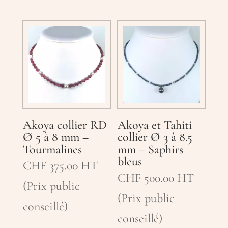
Akoya collier RD
Akoya et Tahiti
Ø 5 à 8 mm –
collier Ø 3 à 8.5
Tourmalines
mm – Saphirs
bleus
CHF
375.00
HT
CHF
500.00
HT
(Prix public
(Prix public
conseillé)
conseillé)