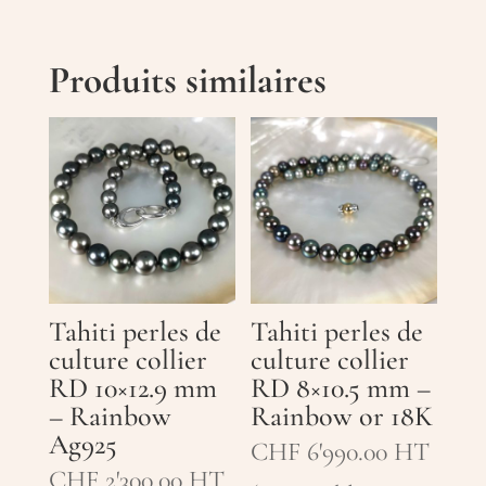
Produits similaires
Tahiti perles de
Tahiti perles de
culture collier
culture collier
RD 10×12.9 mm
RD 8×10.5 mm –
– Rainbow
Rainbow or 18K
Ag925
CHF
6'990.00
HT
CHF
2'300.00
HT