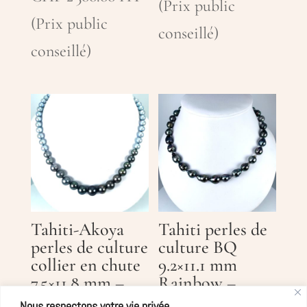
(Prix public
(Prix public
conseillé)
conseillé)
Tahiti-Akoya
Tahiti perles de
perles de culture
culture BQ
collier en chute
9.2×11.1 mm
7.5×11.8 mm –
Rainbow –
Ag925
Ag925
Nous respectons votre vie privée.