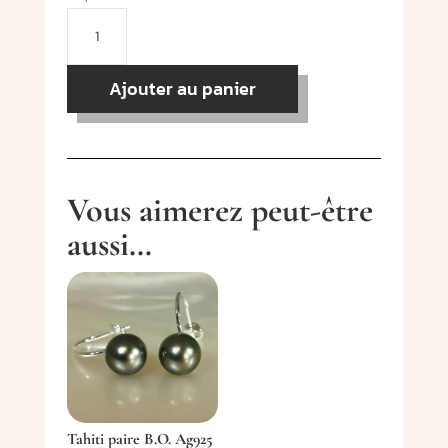
quantité
de
Tahiti
Ajouter au panier
keshi
collier
Ag925
Vous aimerez peut-être
aussi…
Tahiti paire B.O. Ag925