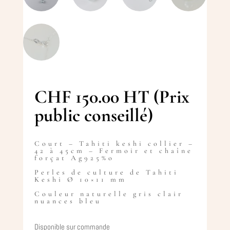
CHF
150.00
HT (Prix
public conseillé)
Court – Tahiti keshi collier –
42 à 45cm – Fermoir et chaîne
forçat Ag925%o
Perles de culture de Tahiti
Keshi Ø 10×11 mm
Couleur naturelle gris clair
nuances bleu
Disponible sur commande