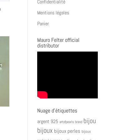
Confidentialité
m
Mentions légales
Panier
Mauro Felter official
distributor
Nuage d’étiquettes
bijou
argent 925
artofpearls brand
bijoux
bijoux perles
bijoux