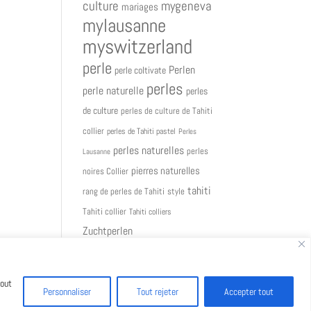
culture
mygeneva
mariages
mylausanne
myswitzerland
perle
Perlen
perle coltivate
perles
perle naturelle
perles
de culture
perles de culture de Tahiti
collier
perles de Tahiti pastel
Perles
perles naturelles
perles
Lausanne
pierres naturelles
noires Collier
tahiti
rang de perles de Tahiti
style
Tahiti collier
Tahiti colliers
Zuchtperlen
Tout
Personnaliser
Tout rejeter
Accepter tout