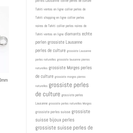
perles Lausanne
collier perles de culture
Tahiti ventes en ligne
collier perles de
Tahiti shopping en ligne
collier perles
noires de Tahiti
collier perles noires de
diamants
echte
Tahiti ventes en ligne
grossiste Lausanne
perlen
perles de culture
grossiste Lausanne
perles naturelles
grossiste lausanne pierres
grossiste Morges perles
naturelles
de culture
grossiste morges pierres
20mm
grossiste perles
naturelles
de culture
grossiste perles
Lausanne
grossiste perles naturelles Morges
grossiste
grossiste perles suisse
suisse bijoux perles
grossiste suisse perles de