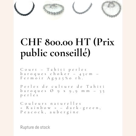
CHF
800.00
HT (Prix
public conseillé)
Court – Tahiti perles
baroques choker – 43cm –
Fermoir Ag925%o rh.
Perles de culture de Tahiti
baroques Ø 9 x 9,9 mm – 35
perles
Couleurs naturelles
« Rainbow » – dark-green,
Peacock, aubergine
Rupture de stock