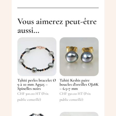
Vous aimerez peut-être
aussi…
Tahiti perles bracelet Ø
Tahiti Keshis paire
9 à 10 mm Ag925 –
boucles d’oreilles OJ18K
Spinelles noirs
– 6.5×7 mm
CHF
300.00
HT (Prix
CHF
390.00
HT (Prix
public conseillé)
public conseillé)