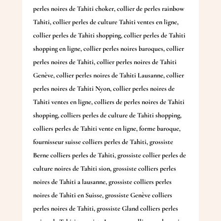
perles noires de Tahiti choker
,
collier de perles rainbow
Tahiti
,
collier perles de culture Tahiti ventes en ligne
,
collier perles de Tahiti shopping
,
collier perles de Tahiti
shopping en ligne
,
collier perles noires baroques
,
collier
perles noires de Tahiti
,
collier perles noires de Tahiti
Genève
,
collier perles noires de Tahiti Lausanne
,
collier
perles noires de Tahiti Nyon
,
collier perles noires de
Tahiti ventes en ligne
,
colliers de perles noires de Tahiti
shopping
,
colliers perles de culture de Tahiti shopping
,
colliers perles de Tahiti vente en ligne
,
forme baroque
,
fournisseur suisse colliers perles de Tahiti
,
grossiste
Berne colliers perles de Tahiti
,
grossiste collier perles de
culture noires de Tahiti sion
,
grossiste colliers perles
noires de Tahiti a lausanne
,
grossiste colliers perles
noires de Tahiti en Suisse
,
grossiste Genève colliers
perles noires de Tahiti
,
grossiste Gland colliers perles