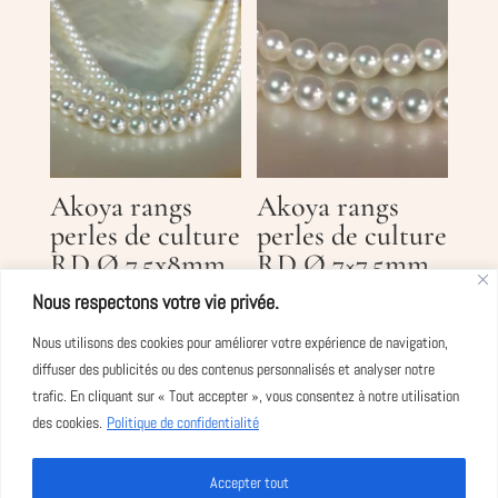
Akoya rangs
Akoya rangs
perles de culture
perles de culture
RD Ø 7,5x8mm
RD Ø 7×7,5mm
AAA
AAA
Nous respectons votre vie privée.
CHF
2'250.00
HT
CHF
2'150.00
HT
Nous utilisons des cookies pour améliorer votre expérience de navigation,
(Prix public
(Prix public
diffuser des publicités ou des contenus personnalisés et analyser notre
trafic. En cliquant sur « Tout accepter », vous consentez à notre utilisation
conseillé)
conseillé)
des cookies.
Politique de confidentialité
Accepter tout