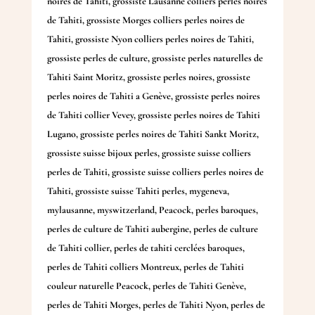
noires de Tahiti
,
grossiste Lausanne colliers perles noires
de Tahiti
,
grossiste Morges colliers perles noires de
Tahiti
,
grossiste Nyon colliers perles noires de Tahiti
,
grossiste perles de culture
,
grossiste perles naturelles de
Tahiti Saint Moritz
,
grossiste perles noires
,
grossiste
perles noires de Tahiti a Genève
,
grossiste perles noires
de Tahiti collier Vevey
,
grossiste perles noires de Tahiti
Lugano
,
grossiste perles noires de Tahiti Sankt Moritz
,
grossiste suisse bijoux perles
,
grossiste suisse colliers
perles de Tahiti
,
grossiste suisse colliers perles noires de
Tahiti
,
grossiste suisse Tahiti perles
,
mygeneva
,
mylausanne
,
myswitzerland
,
Peacock
,
perles baroques
,
perles de culture de Tahiti aubergine
,
perles de culture
de Tahiti collier
,
perles de tahiti cerclées baroques
,
perles de Tahiti colliers Montreux
,
perles de Tahiti
couleur naturelle Peacock
,
perles de Tahiti Genève
,
perles de Tahiti Morges
,
perles de Tahiti Nyon
,
perles de