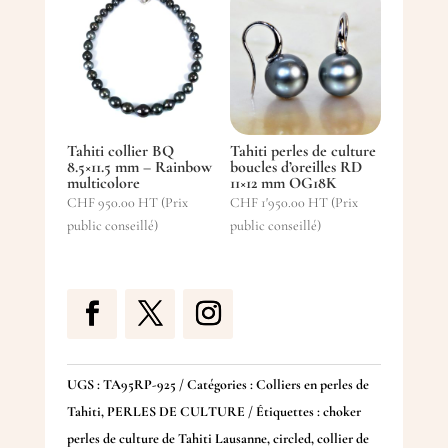
Tahiti collier BQ
Tahiti perles de culture
8.5×11.5 mm – Rainbow
boucles d’oreilles RD
multicolore
11×12 mm OG18K
CHF
950.00
HT (Prix
CHF
1'950.00
HT (Prix
public conseillé)
public conseillé)
UGS :
TA95RP-925
Catégories :
Colliers en perles de
Tahiti
,
PERLES DE CULTURE
Étiquettes :
choker
perles de culture de Tahiti Lausanne
,
circled
,
collier de