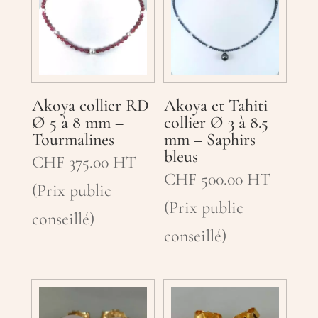
Akoya collier RD
Akoya et Tahiti
Ø 5 à 8 mm –
collier Ø 3 à 8.5
Tourmalines
mm – Saphirs
bleus
CHF
375.00
HT
CHF
500.00
HT
(Prix public
(Prix public
conseillé)
conseillé)