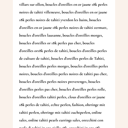
villars sur ollon
,
boucles d'oreilles en or jaune 18k perles
noires de tahiti villeneuve
,
boucles d'oreilles en or jaune
18k perles noires de tahiti yverdon les bains
,
boucles
d'oreilles en or jaune 18k perles noires de tahiti zermatt
,
boucles d'oreilles lausanne
,
boucles d'oreilles morges
,
boucles d'oreilles or 18k perles pas cher
,
boucles
d'oreilles or18k perles de tahiti
,
boucles d'oreilles perles
de culture de tahiti
,
boucles d'oreilles perles de Tahiti
,
boucles d'oreilles perles morges
,
boucles d'oreilles perles
noires
,
boucles d'oreilles perles noires de tahiti pas cher
,
boucles d'oreilles perles noires preverenges
,
boucles
d'oreilles perles pas cher
,
boucles d'oreilles perles rolle
,
boucles d'oreilles tahiti perles
,
clous d'oreilles or jaune
18k perles de tahiti
,
echte perlen
,
fashion
,
ohrringe mit
tahiti perlen
,
ohrringe mit tahiti zuchtperlen
,
online
sales
,
online tahiti pearls earrings sales
,
orecchini con
perle di tahiti in oro giallo 18k
,
orecchini in oro 18k