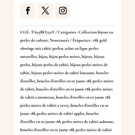
UGS :
TA95BO750Y
Catégories :
Collection bijoux en
perles de culture
,
Nouveautés
Étiquettes :
18k gold
ohrringe mit tahiti perlen
,
achat en ligne perles
naturelles
,
bijou
,
bijou perles noires
,
bijoux
,
bijoux
perles
,
bijoux perles de tahiti
,
bijoux perles noires de
tahiti
,
bijoux perles noires de tahiti lausanne
,
boucles
d'oreilles
,
boucles d'oreilles en or jaune 18k perles noires
de tahiti
,
boucles d'oreilles en or jaune 18k perles noires
de tahiti a montreux
,
boucles d'oreilles en or jaune 18k
perles noires de tahiti a vevey
,
boucles d'oreilles en or
jaune 18k perles noires de tahiti apples
,
boucles
d'oreilles en or jaune 18k perles noires de tahiti aubonne
,
boucles d'oreilles en or jaune 18k perles noires de tahiti