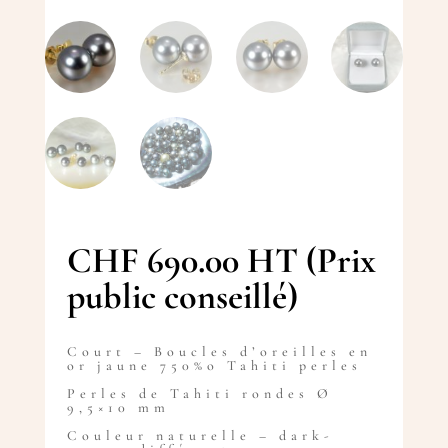
CHF
690.00
HT (Prix
public conseillé)
Court – Boucles d’oreilles en
or jaune 750%o Tahiti perles
Perles de Tahiti rondes Ø
9,5×10 mm
Couleur naturelle – dark-