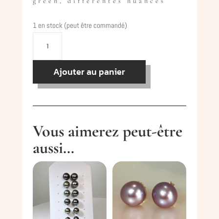
green, différentes nuances
1 en stock (peut être commandé)
quantité
de
Tahiti
Ajouter au panier
paire
boucles
d'oreilles
OJ18K
Vous aimerez peut-être
-
aussi…
9.5x10
mm