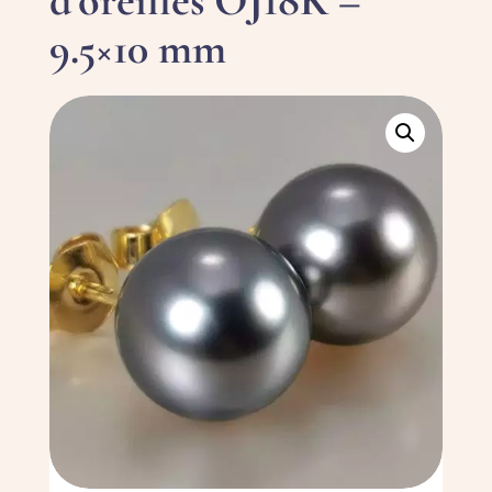
d’oreilles OJ18K –
9.5×10 mm