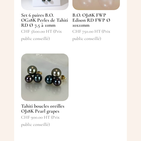
Set 6 paires B.O.
B.O. OJ18K FWP
OG18K Perles de Tahiti
Edison RD FWP Ø
RD Ø 7,5 à 11mm
10x11mm
CHF
3'600.00
HT (Prix
CHF
750.00
HT (Prix
public conseillé)
public conseillé)
Tahiti boucles oreilles
OJ18K Pearl grapes
CHF
900.00
HT (Prix
public conseillé)