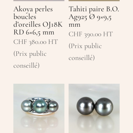
Akoya perles
Tahiti paire B.O.
boucles
Ag925 Ø 9×9,5
d’oreilles OJ18K
mm
RD 6×6,5 mm
CHF
390.00
HT
CHF
380.00
HT
(Prix public
(Prix public
conseillé)
conseillé)