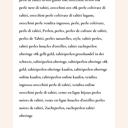
perle nere di tahiti
,
orecchini oro 18k perle coltivate di
tahiti
,
orecchini perle coltivate di tahiti lugano
,
orecchini perle vendita ingrosso
,
perle
,
perle coltivate
,
perle di tahiti
,
Perlen
,
perles
,
perles de culture de tahiti
,
perles de Tahiti
,
perles naturelles
,
style
,
tahiti perles
,
tahiti perles boucles d'oreilles
,
tahiti zuchtperlen
ohrringe 18k gelb gold
,
tahitiperlen grosshandel in der
schweiz
,
tahitiperlen ohrringe
,
tahitiperlen ohrringe 18k
gold
,
tahitiperlen ohrringe kaufen
,
tahitiperlen ohrringe
online kaufen
,
tahitiperlen online kaufen
,
vendita
ingrosso orecchini perle di tahiti
,
vendita online
orecchini perle di tahiti
,
vente en ligne bijoux perles
noires de tahiti
,
vente en ligne boucles d'oreilles perles
noires de tahiti
,
Zuchtperlen
,
zuchtperlen tahiti
ohrringe