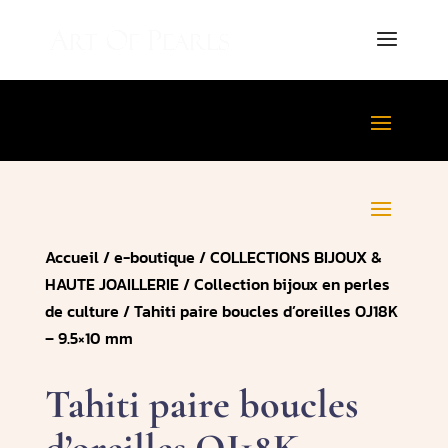
Accueil
/
e-boutique
/
COLLECTIONS BIJOUX &
HAUTE JOAILLERIE
/
Collection bijoux en perles
de culture
/ Tahiti paire boucles d’oreilles OJ18K
– 9.5×10 mm
Tahiti paire boucles